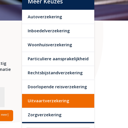
Meer Keuzes
Autoverzekering
Inboedelverzekering
Woonhuisverzekering
Particuliere aansprakelijkheid
ttig
ematie
Rechtsbijstandverzekering
Doorlopende reisverzekering
Uitvaartverzekering
Zorgverzekering
s meer]