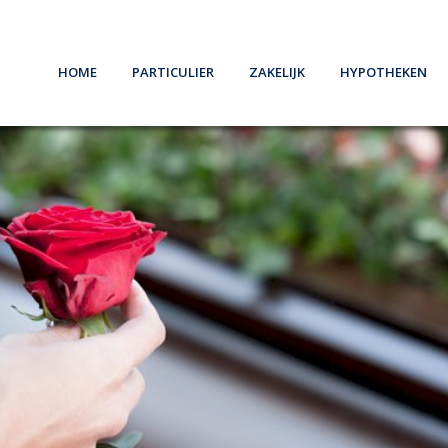
Home
Particulier
Zakelijk
Hypotheken
Schade melden
Schade melden
Oeps, een hypo
Verzekeren
Ondernemers
Belangrijke in
Pensioen
Werkgevers
Hypotheekvo
Sparen
Stappenplan
8 Tips