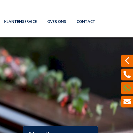
Klantenservice
Over ons
Contact
theek. Wat nu? (filmpje)
Iets wijzigen?
Wat doen wij?
Laat een bericht achter
formatie en Tips
Bepaal de dagwaarde van je auto
Verzekeren
Even met ons Videobellen?
rmen
Schadeformulieren
Spaardiensten
Een klacht melden?
Serviceformulieren
Pensioen
Werkgeversverklaring
Hypotheekadvisering
Dát bedoelen we nou met ontzorgen