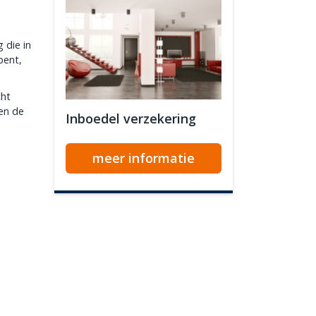
 die in
bent,
cht
 en de
Inboedel verzekering
meer informatie