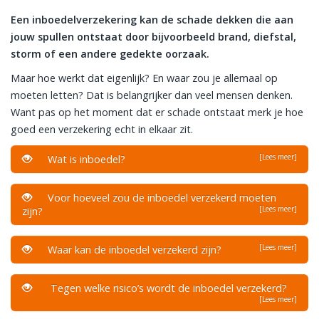
Een inboedelverzekering kan de schade dekken die aan
jouw spullen ontstaat door bijvoorbeeld brand, diefstal,
storm of een andere gedekte oorzaak.
Maar hoe werkt dat eigenlijk? En waar zou je allemaal op
moeten letten? Dat is belangrijker dan veel mensen denken.
Want pas op het moment dat er schade ontstaat merk je hoe
goed een verzekering echt in elkaar zit.
[Lees meer]
Wat is inboedel?
Voor hoeveel zou de inboedel verzekerd moeten
[Lees meer]
zijn?
[Lees meer]
Waar kan de inboedel verzekerd zijn?
Tegen welke risico’s wordt de inboedel verzekerd?
[Lees meer]