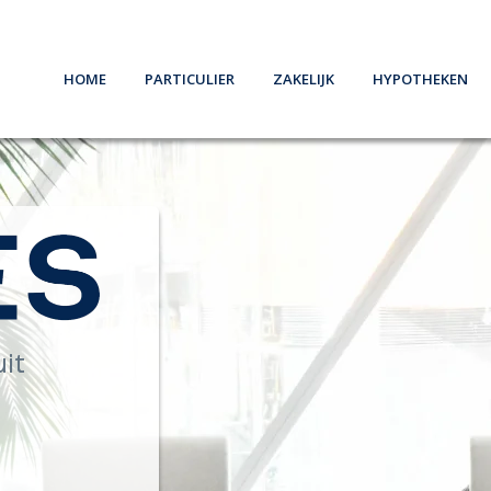
Home
Particulier
Zakelijk
Hypotheken
Schade melden
Schade melden
Oeps, een hypo
Verzekeren
Ondernemers
Belangrijke in
Pensioen
Werkgevers
Hypotheekvo
Sparen
Stappenplan
8 Tips
uit