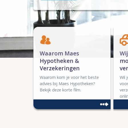
Waarom Maes
Wi
Hypotheken &
mo
Verzekeringen
ve
Waarom kom je voor het beste
Wil 
advies bij Maes Hypotheken?
voor
Bekijk deze korte film.
verz
onli