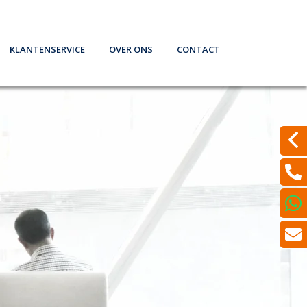
Klantenservice
Over ons
Contact
theek. Wat nu? (filmpje)
Iets wijzigen?
Wat doen wij?
Laat een bericht achter
formatie en Tips
Bepaal de dagwaarde van je auto
Verzekeren
Even met ons Videobellen?
rmen
Schadeformulieren
Spaardiensten
Een klacht melden?
Serviceformulieren
Pensioen
Werkgeversverklaring
Hypotheekadvisering
Dát bedoelen we nou met ontzorgen