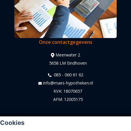
Onze contactgegevens
Meerwater 2
5658 LM Eindhoven
085 - 060 61 62
info@maes-hypotheken.nl
KVK: 18070657
AFM: 12005175
© Copyright
Assupport BV
2026
Cookies
Sitemap