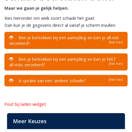
Maar we gaan je gelijk helpen.
Kies hieronder om welk soort schade het gaat.
Dan kun je de gegevens direct al vanaf je scherm invullen.
Ben je betrokken bij een aanrijding en ben je all-risk
[Klik hier]
verzekerd?
Ben je betrokken bij een aanrijding en ben je NIET
[Klik hier]
all-risks verzekerd?
[Klik hier]
Is sprake van een 'andere' schade?
Fout bij laden widget.
Meer Keuzes