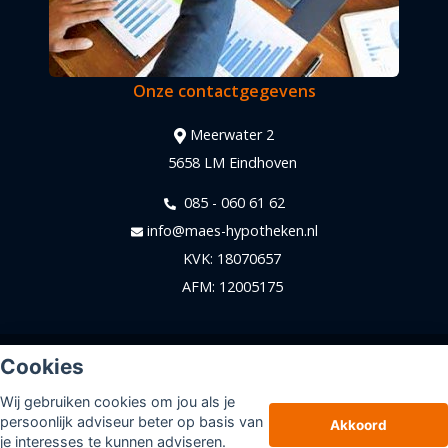
Onze contactgegevens
Meerwater 2
5658 LM Eindhoven
085 - 060 61 62
info@maes-hypotheken.nl
KVK: 18070657
AFM: 12005175
© Copyright
Assupport BV
2026
Cookies
Sitemap
Wij gebruiken cookies om jou als je
Disclaimer
persoonlijk adviseur beter op basis van
Akkoord
je interesses te kunnen adviseren.