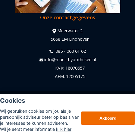
Onze contactgegevens
Meerwater 2
5658 LM Eindhoven
085 - 060 61 62
info@maes-hypotheken.nl
KVK: 18070657
AFM: 12005175
© Copyright
Assupport BV
2026
Cookies
Sitemap
Wij gebruiken cookies om jou als je
Disclaimer
persoonlijk adviseur beter op basis van
Akkoord
je interesses te kunnen adviseren.
Wil je eerst meer informatie
klik hier