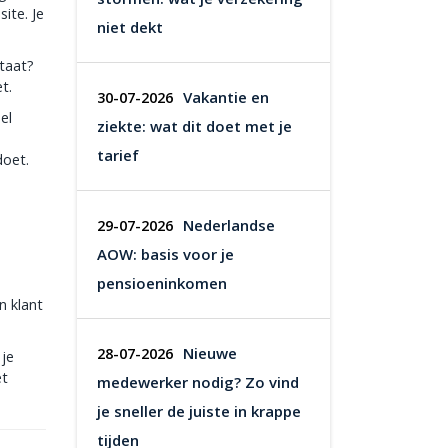
ite. Je
niet dekt
ltaat?
t.
Vakantie en
30-07-2026
el
ziekte: wat dit doet met je
tarief
doet.
Nederlandse
29-07-2026
AOW: basis voor je
pensioeninkomen
n klant
Nieuwe
28-07-2026
 je
et
medewerker nodig? Zo vind
je sneller de juiste in krappe
tijden