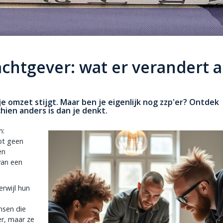
chtgever: wat er verandert a
je omzet stijgt. Maar ben je eigenlijk nog zzp'er? Ontdek
ien anders is dan je denkt.
m:
ebt geen
en
van een
erwijl hun
nsen die
er, maar ze