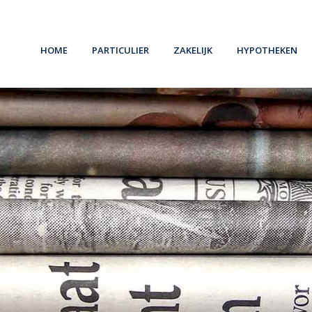
Home
Particulier
Zakelijk
Hypotheken
Schade melden
Schade melden
Oeps, een hypo
Verzekeren
Ondernemers
Belangrijke in
Pensioen
Werkgevers
Hypotheekvo
Sparen
Stappenplan
8 Tips