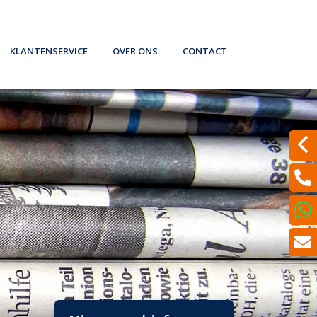
Klantenservice
Over ons
Contact
theek. Wat nu? (filmpje)
Iets wijzigen?
Wat doen wij?
Laat een bericht achter
formatie en Tips
Bepaal de dagwaarde van je auto
Verzekeren
Even met ons Videobellen?
rmen
Schadeformulieren
Spaardiensten
Een klacht melden?
Serviceformulieren
Pensioen
Werkgeversverklaring
Hypotheekadvisering
Dát bedoelen we nou met ontzorgen