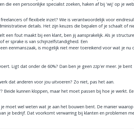
n die een persoonlijke specialist zoeken, haken af bij 'wij' op je webs
freelancers of flexibele inzet? Wie is verantwoordelijk voor eindresu
ministratieve details. Het zijn keuzes die bepalen of je schaalt of nie
lt een fout maakt bij een klant, ben jij aansprakelijk. Als je structure
f er sprake is van schijnzelfstandigheid. Een
 een eenmanszaak, is mogelijk niet meer toereikend voor wat je nu 
tvoert. Ligt dat onder de 60%? Dan ben je geen zzp'er meer. Je bent
werk dat anderen voor jou uitvoeren? Zo niet, pas het aan.
wij'? Beide kunnen kloppen, maar het moet passen bij hoe je werkt. Ee
r je moet wel weten wat je aan het bouwen bent. De manier waarop
 van je bedrijf. Dat voorkomt verwarring bij klanten en problemen m