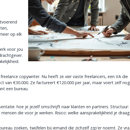
itvoerend
sten,
 meer op elk
erk voor jou
drachtgever.
kelijkheid.
eelance copywriter. Nu heeft ze vier vaste freelancers, een VA die
t van €30.000. Ze factureert €120.000 per jaar, maar voert zelf no
unt een bureau.
ntatie: hoe je jezelf omschrijft naar klanten en partners. Structuur:
 mensen die voor je werken. Risico: welke aansprakelijkheid je draag
bureau zoeken, twijfelen bij iemand die zichzelf zzp'er noemt. Ze vr