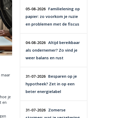
Familielening op
05-08-2026
papier: zo voorkom je ruzie
en problemen met de fiscus
Altijd bereikbaar
04-08-2026
als ondernemer? Zo vind je
weer balans en rust
g maar
Besparen op je
31-07-2026
hypotheek? Zet in op een
beter energielabel
 hoe je
t en
Zomerse
31-07-2026
agen
stormen: wat je verzekering