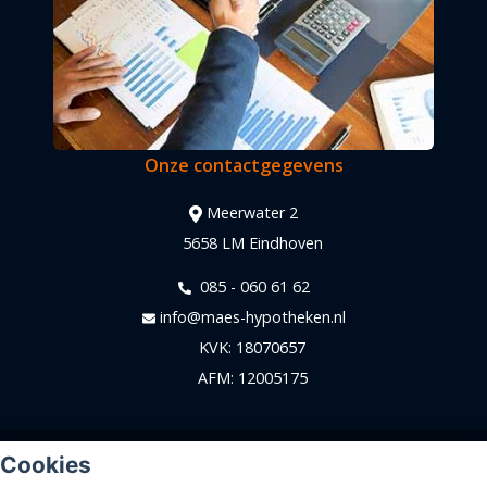
Onze contactgegevens
Meerwater 2
5658 LM Eindhoven
085 - 060 61 62
info@maes-hypotheken.nl
KVK: 18070657
AFM: 12005175
© Copyright
Assupport BV
2026
Cookies
Sitemap