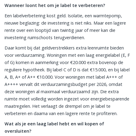
Wanneer loont het om je label te verbeteren?
Een labelverbetering kost geld. Isolatie, een warmtepomp,
nieuwe beglazing: de investering is niet niks. Maar een lagere
rente over een looptijd van twintig jaar of meer kan die
investering ruimschoots terugverdienen.
Daar komt bij dat geldverstrekkers extra leenruimte bieden
voor verduurzaming. Woningen met een laag energielabel (E, F
of G) komen in aanmerking voor €20.000 extra bovenop de
reguliere hypotheek. Bij label C of D is dat €15.000, en bij label
A, B, A+ of A++ €10.000. Voor woningen met label A+++ of
A++++ vervalt dit verduurzamingsbudget per 2026, omdat
deze woningen al maximaal verduurzaamd zijn. Die extra
ruimte moet volledig worden ingezet voor energiebesparende
maatregelen. Het verlaagt de drempel om je label te
verbeteren en daarna van een lagere rente te profiteren.
Wat als je een laag label hebt en wil kopen of
oversluiten?