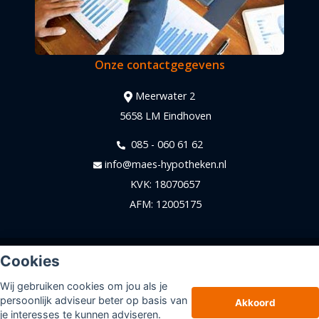
Onze contactgegevens
Meerwater 2
5658 LM Eindhoven
085 - 060 61 62
info@maes-hypotheken.nl
KVK: 18070657
AFM: 12005175
© Copyright
Assupport BV
2026
Cookies
Sitemap
Wij gebruiken cookies om jou als je
Disclaimer
persoonlijk adviseur beter op basis van
Akkoord
je interesses te kunnen adviseren.