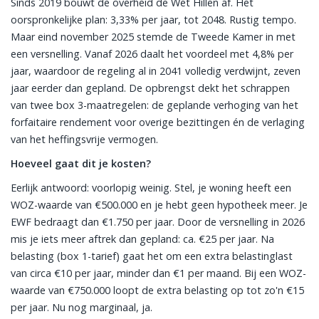
Sinds 2019 bouwt de overheid de Wet Hillen af. Het
oorspronkelijke plan: 3,33% per jaar, tot 2048. Rustig tempo.
Maar eind november 2025 stemde de Tweede Kamer in met
een versnelling. Vanaf 2026 daalt het voordeel met 4,8% per
jaar, waardoor de regeling al in 2041 volledig verdwijnt, zeven
jaar eerder dan gepland. De opbrengst dekt het schrappen
van twee box 3-maatregelen: de geplande verhoging van het
forfaitaire rendement voor overige bezittingen én de verlaging
van het heffingsvrije vermogen.
Hoeveel gaat dit je kosten?
Eerlijk antwoord: voorlopig weinig. Stel, je woning heeft een
WOZ-waarde van €500.000 en je hebt geen hypotheek meer. Je
EWF bedraagt dan €1.750 per jaar. Door de versnelling in 2026
mis je iets meer aftrek dan gepland: ca. €25 per jaar. Na
belasting (box 1-tarief) gaat het om een extra belastinglast
van circa €10 per jaar, minder dan €1 per maand. Bij een WOZ-
waarde van €750.000 loopt de extra belasting op tot zo'n €15
per jaar. Nu nog marginaal, ja.