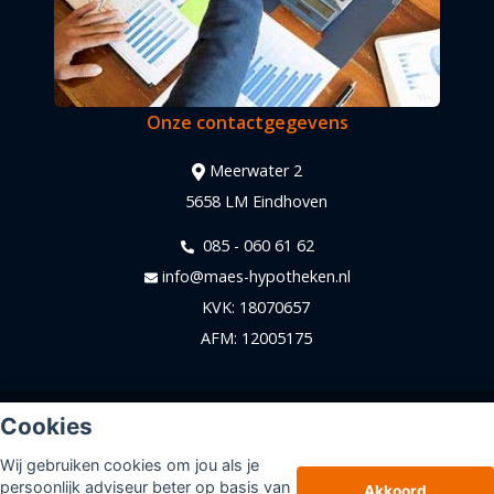
Onze contactgegevens
Meerwater 2
5658 LM Eindhoven
085 - 060 61 62
info@maes-hypotheken.nl
KVK: 18070657
AFM: 12005175
© Copyright
Assupport BV
2026
Cookies
Sitemap
Wij gebruiken cookies om jou als je
Disclaimer
persoonlijk adviseur beter op basis van
Akkoord