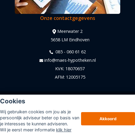
Onze contactgegevens
Meerwater 2
5658 LM Eindhoven
085 - 060 61 62
info@maes-hypotheken.nl
KVK: 18070657
AFM: 12005175
© Copyright
Assupport BV
2026
Cookies
Sitemap
Wij gebruiken cookies om jou als je
Disclaimer
persoonlijk adviseur beter op basis van
Akkoord
je interesses te kunnen adviseren.
Wil je eerst meer informatie
klik hier