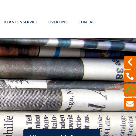
Klantenservice
Over ons
Contact
theek. Wat nu? (filmpje)
Iets wijzigen?
Wat doen wij?
Laat een bericht achter
formatie en Tips
Bepaal de dagwaarde van je auto
Verzekeren
Even met ons Videobellen?
rmen
Schadeformulieren
Spaardiensten
Een klacht melden?
Serviceformulieren
Pensioen
Werkgeversverklaring
Hypotheekadvisering
Dát bedoelen we nou met ontzorgen