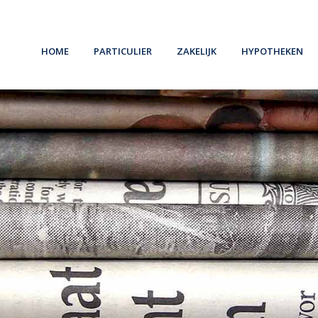
Home
Particulier
Zakelijk
Hypotheken
Schade melden
Schade melden
Oeps, een hypo
Verzekeren
Ondernemers
Belangrijke in
Pensioen
Werkgevers
Hypotheekvo
Sparen
Stappenplan
8 Tips