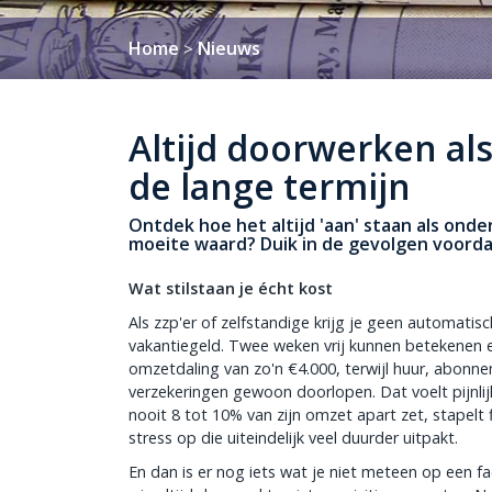
Home
Nieuws
>
Altijd doorwerken als 
de lange termijn
Ontdek hoe het altijd 'aan' staan als onde
moeite waard? Duik in de gevolgen voordat 
Wat stilstaan je écht kost
Als zzp'er of zelfstandige krijg je geen automatisc
vakantiegeld. Twee weken vrij kunnen betekenen 
omzetdaling van zo'n €4.000, terwijl huur, abonn
verzekeringen gewoon doorlopen. Dat voelt pijnlij
nooit 8 tot 10% van zijn omzet apart zet, stapelt f
stress op die uiteindelijk veel duurder uitpakt.
En dan is er nog iets wat je niet meteen op een fac