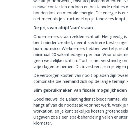
wie altijd doorwerkt, mist acquisitiemomenten. N
nieuwe contacten opdoen en bestaande relaties
houden kosten mentale energie. Die energie is er
niet meer als je structureel op je tandvlees loopt.
De prijs van altijd 'aan' staan
Ondernemers staan zelden echt uit. Het gevolg is 
bent minder creatief, neemt slechtere beslissinge
burn-outrisico. Werknemers hebben wettelijk rech
minimaal 20 vakantiedagen per jaar. Voor ondern
geen wettelijke richtlijn. Toch is het verstandig 
vrije dagen te nemen. Dit investeert je in je eigen
De verborgen kosten van nooit opladen zijn tweeled
combinatie die niemand zich op de lange termijn ka
Slim gebruikmaken van fiscale mogelijkheden
Goed nieuws: de Belastingdienst biedt ruimte, als je
hangt af van de noodzaak voor het werk. Werk je 
workation, en je kunt zakelijke kosten grotendeel
uitgaven zoals een spa-behandeling vallen er uiter
kilometer.