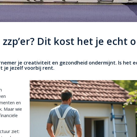
zzp’er? Dit kost het je echt 
rnemer je creativiteit en gezondheid ondermijnt. Is het e
je jezelf voorbij rent.
h
een
ementen en
k. Maar wie
inanciële
tuur ziet: