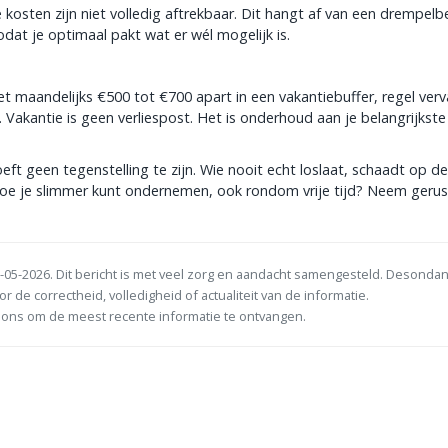
kosten zijn niet volledig aftrekbaar. Dit hangt af van een drempel
dat je optimaal pakt wat er wél mogelijk is.
n
t maandelijks €500 tot €700 apart in een vakantiebuffer, regel ver
 Vakantie is geen verliespost. Het is onderhoud aan je belangrijkste
eft geen tegenstelling te zijn. Wie nooit echt loslaat, schaadt op d
en hoe je slimmer kunt ondernemen, ook rondom vrije tijd? Neem gerus
-05-2026. Dit bericht is met veel zorg en aandacht samengesteld. Desonda
or de correctheid, volledigheid of actualiteit van de informatie.
ons om de meest recente informatie te ontvangen.