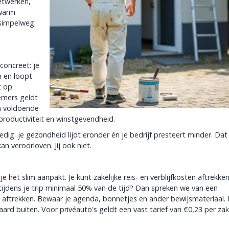
etwerken,
 warm
 simpelweg
concreet: je
n en loopt
t op
emers geldt
om voldoende
 productiviteit en winstgevendheid.
ig: je gezondheid lijdt eronder én je bedrijf presteert minder. Dat 
n veroorloven. Jij ook niet.
 het slim aanpakt. Je kunt zakelijke reis- en verblijfkosten aftrekken
tijdens je trip minimaal 50% van de tijd? Dan spreken we van een
s aftrekken. Bewaar je agenda, bonnetjes en ander bewijsmateriaal. 
aard buiten. Voor privéauto's geldt een vast tarief van €0,23 per zak