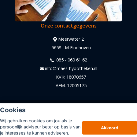
Onze contactgegevens
Meerwater 2
5658 LM Eindhoven
085 - 060 61 62
info@maes-hypotheken.nl
KVK: 18070657
AFM: 12005175
© Copyright
Assupport BV
2026
Cookies
Sitemap
Wij gebruiken cookies om jou als je
Disclaimer
persoonlijk adviseur beter op basis van
Akkoord
je interesses te kunnen adviseren.